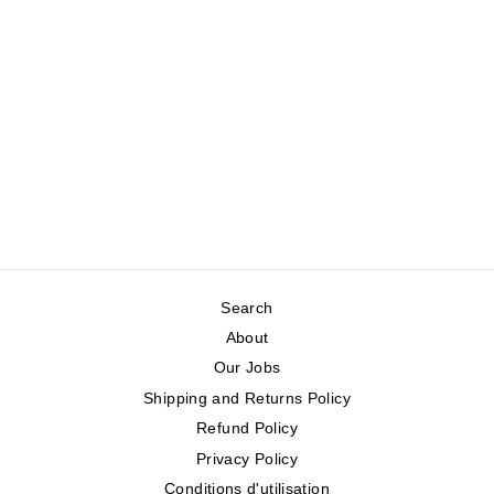
PATTERNED
SHOPPING BAG
SHAGWEAR
Regular
Sale
$19.95
$9.98
Save 50%
price
price
Search
About
Our Jobs
Shipping and Returns Policy
Refund Policy
Privacy Policy
Conditions d'utilisation