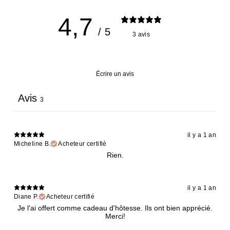
4,7
/ 5
3 avis
Écrire un avis
Avis
3
il y a 1 an
Micheline B.
Acheteur certifié
Rien.
il y a 1 an
Diane P.
Acheteur certifié
Je l'ai offert comme cadeau d'hôtesse. Ils ont bien apprécié.
Merci!