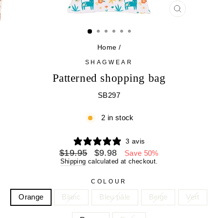
CLOSE
(ESC)
Home
/
SHAGWEAR
Patterned shopping bag
SB297
2 in stock
3 avis
Regular
Sale
$19.95
$9.98
Save 50%
price
price
Shipping
calculated at checkout.
COLOUR
Orange
Blanc
Bleu pâle
Beige
Vert