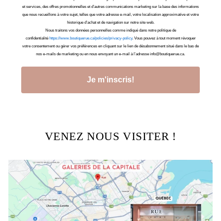
et services, des offres promotionnelles et d’autres communications marketing sur la base des informations
que nous recueillons à votre sujet, telles que votre adresse e-mail, votre localisation approximative et votre
historique d’achat et de navigation sur notre site web.
Nous traitons vos données personnelles comme indiqué dans notre politique de
confidentialité
https://www.boutiquerue.ca/policies/privacy-policy
. Vous pouvez à tout moment révoquer
votre consentement ou gérer vos préférences en cliquant sur le lien de désabonnement situé dans le bas de
nos e-mails de marketing ou en nous envoyant un e-mail à l’adresse info@boutiquerue.ca.
Je m'inscris!
VENEZ NOUS VISITER !