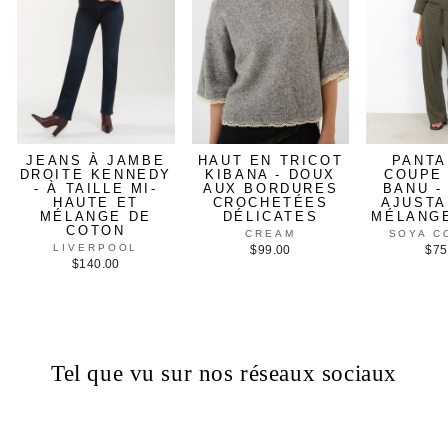
JEANS À JAMBE
HAUT EN TRICOT
PANTA
DROITE KENNEDY
KIBANA - DOUX
COUPE
- À TAILLE MI-
AUX BORDURES
BANU -
HAUTE ET
CROCHETÉES
AJUSTA
MÉLANGE DE
DÉLICATES
MÉLANG
COTON
CREAM
SOYA C
LIVERPOOL
$99.00
$75
$140.00
Tel que vu sur nos réseaux sociaux