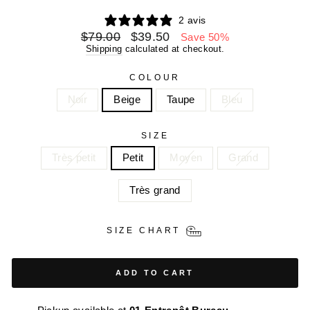
2 avis
Regular
Sale
$79.00
$39.50
Save 50%
price
price
Shipping
calculated at checkout.
COLOUR
Noir
Beige
Taupe
Bleu
SIZE
Très petit
Petit
Moyen
Grand
Très grand
SIZE CHART
ADD TO CART