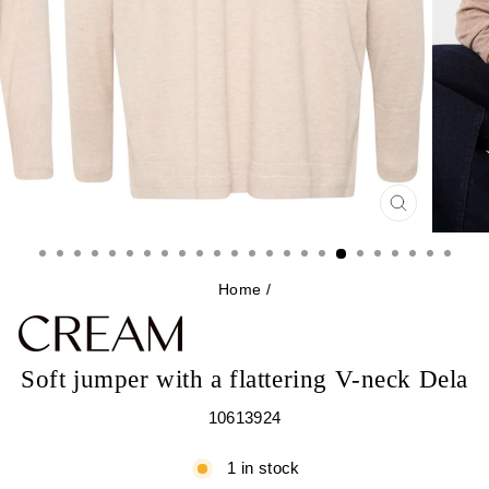
CLOSE
(ESC)
Home
/
Soft jumper with a flattering V-neck Dela
10613924
1 in stock