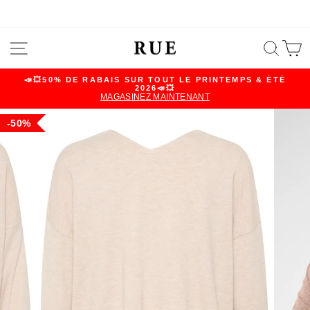
Skip
SITE NAVIGATION
SEA
C
to
content
📣💥50% DE RABAIS SUR TOUT LE PRINTEMPS & ÉTÉ
2026📣💥
Pause
MAGASINEZ MAINTENANT
slideshow
50%