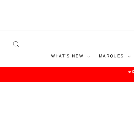
Skip
to
content
SEARCH
WHAT'S NEW
MARQUES
📣