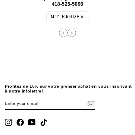
418-525-5096
M'Y RENDRE
Profitez de 10% sur votre premier achat en vous inscrivant
à notre infolettre!
ENTER
SUBSCRIBE
YOUR
EMAIL
Instagram
Facebook
YouTube
TikTok