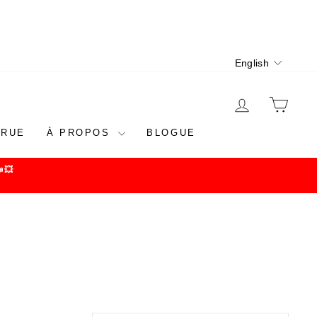
Language
English
LOG IN
CAR
 RUE
À PROPOS
BLOGUE
💥