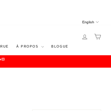
Language
English
LOG IN
CAR
 RUE
À PROPOS
BLOGUE
💥