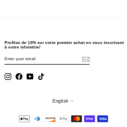
Profitez de 10% sur votre premier achat en vous inscrivant
à notre infolettre!
ENTER
SUBSCRIBE
YOUR
EMAIL
Instagram
Facebook
YouTube
TikTok
English
Language