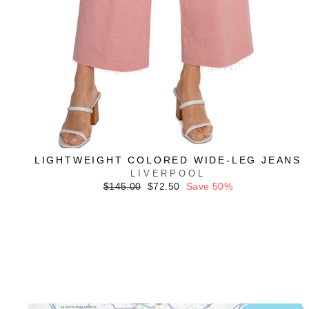
LIGHTWEIGHT COLORED WIDE-LEG JEANS
LIVERPOOL
Regular
Sale
$145.00
$72.50
Save 50%
price
price