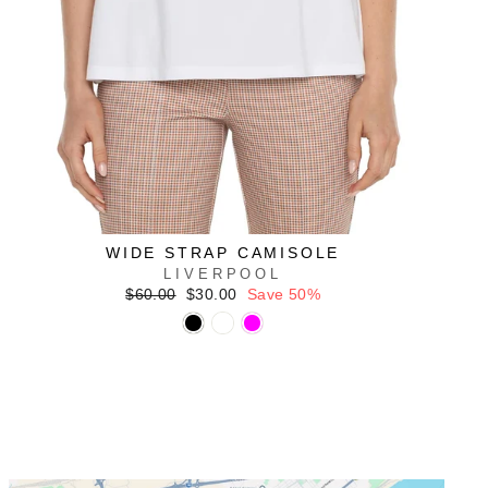
WIDE STRAP CAMISOLE
LIVERPOOL
Regular
Sale
$60.00
$30.00
Save 50%
price
price