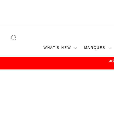
Skip
to
content
SEARCH
WHAT'S NEW
MARQUES
📣