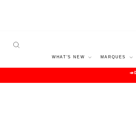
Skip
to
content
SEARCH
WHAT'S NEW
MARQUES
📣