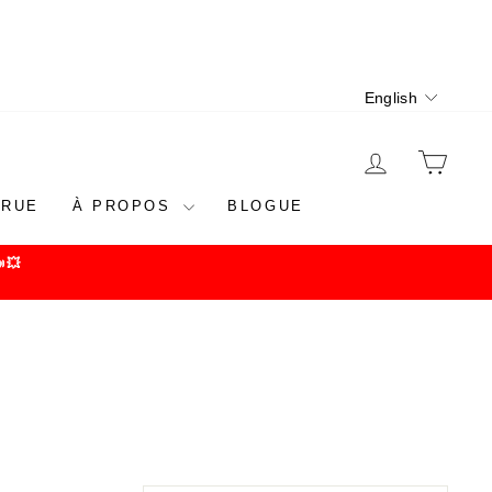
Language
English
LOG IN
CAR
 RUE
À PROPOS
BLOGUE
💥