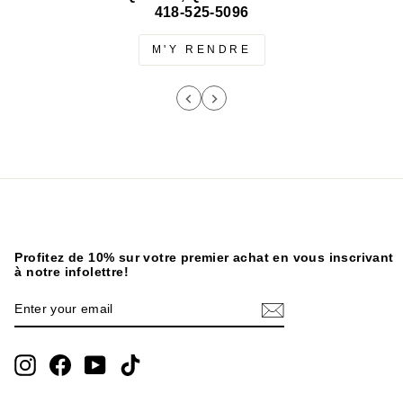
418-525-5096
M'Y RENDRE
Profitez de 10% sur votre premier achat en vous inscrivant
à notre infolettre!
ENTER
SUBSCRIBE
YOUR
EMAIL
Instagram
Facebook
YouTube
TikTok